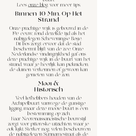
buurt.
Lees
onze blog
voor meer tips.
Binnen 10 Min. Op Het
Strand
Onze prachtige wijk is gebouwd in de
19e eeuw, rond dezelfde tijd als het
nabijgelegen Scheveningse Bosje.
Dit bos zorgt ervoor dat de stad
beschermt blijft van de zee. Onze
Nederlandse vindingrijkheid gaf ons
deze prachtige wijk in de buurt van het
strand, waar je heerlijk kan picknicken,
de duinen verkennen of gewoon kan
genieten van de zon.
Mooi &
Historisch
Veel liefhebbers houden van de
Archipelbuurt vanwege de gunstige
ligging, maar deze mooie buurt is een
bestemming op zich.
Haar Neorenaissancistische bouwstijl
zorgt voor pittoreske uitzichten, waar je
ook kijkt. Sterker nog, velen beschouwen
de nabijgelegen Surinamestraat als de