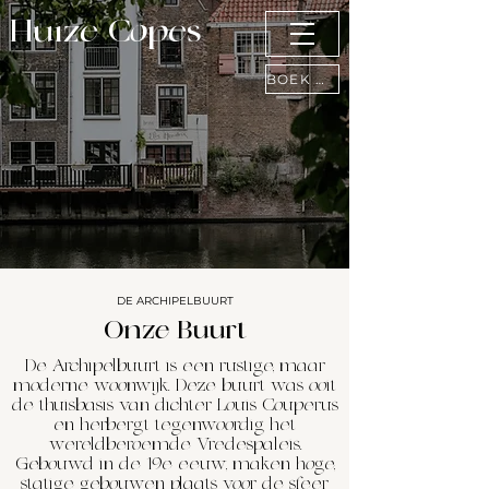
Huize Copes
BOEK NU
DE ARCHIPELBUURT
Onze Buurt
De Archipelbuurt is een rustige, maar
moderne woonwijk. Deze buurt was ooit
de thuisbasis van dichter Louis Couperus
en herbergt tegenwoordig het
wereldberoemde Vredespaleis.
Gebouwd in de 19e eeuw, maken hoge,
statige gebouwen plaats voor de sfeer