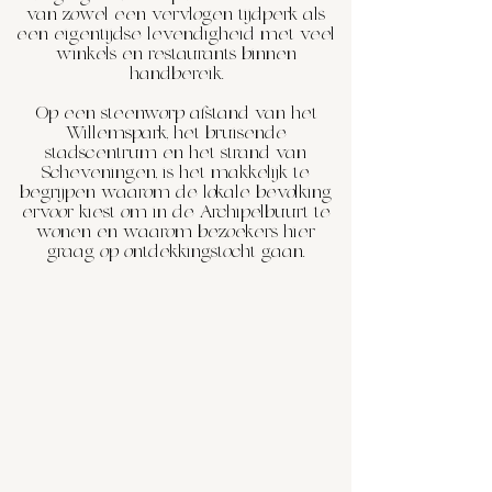
van zowel een vervlogen tijdperk als
een eigentijdse levendigheid met veel
winkels en restaurants binnen
handbereik.
Op een steenworp afstand van het
Willemspark, het bruisende
stadscentrum en het strand van
Scheveningen, is het makkelijk te
begrijpen waarom de lokale bevolking
ervoor kiest om in de Archipelbuurt te
wonen en waarom bezoekers hier
graag op ontdekkingstocht gaan.