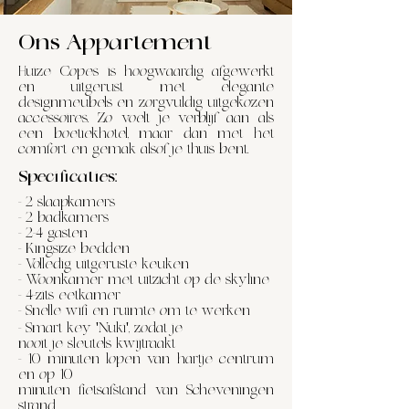
Ons Appartement
Huize Copes is hoogwaardig afgewerkt
en uitgerust met elegante
designmeubels en zorgvuldig uitgekozen
accessoires. Zo voelt je verblijf aan als
een boetiekhotel, maar dan met het
comfort en gemak alsof je thuis bent.
Specificaties:
- 2 slaapkamers
- 2 badkamers
- 2-4 gasten
- Kingsize bedden
- Volledig uitgeruste keuken
- Woonkamer met uitzicht op de skyline
- 4-zits eetkamer
- Snelle wifi en ruimte om te werken
- Smart key 'Nuki', zodat je
nooit je sleutels kwijtraakt
- 10 minuten lopen van hartje centrum
en op 10
minuten fietsafstand van Scheveningen
strand.