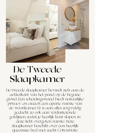
De Tweede
Slaapkamer
De tweede slaapkamer bevindt zich aan de
achterkant van het pand, op de begane
grond. Een scheidingswand biedt natuurlijke
privacy en creëert een aparte ruimte van
de woonkamer. Er is aan alles zorgvuldig
gedacht, zo ook aan verduisterende
gordijnen, zodat je heerlijk kunt slapen in
deze licht overgoten ruimte. Deze
slaapkamer beschikt over een heerlijk
queensize bed met zacht CottonSuite