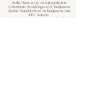
- Stella Maris zeep en toiletartikelen
- CottonSuite beddengoed & badjassen
- Zachte handdoeken en badjassen van
100% katoen
- Grote kingsize en queensize bedden
- Altijd verse bloemen
- Peper, zout, olijfolie & specerijen van
Johnnie de Boer
- Nespresso apparaat, 4 koffie pods om
mee te beginnen en thee
- Uitzicht over de stad
- Slechts 10 minuten fietsen naar het
strand van
Scheveningen en op loopafstand van
hartje centrum.
- Boek direct bij ons en krijg de beste
prijs
SHOP ONZE FAVORIETEN
Andere Belangrijke
Details