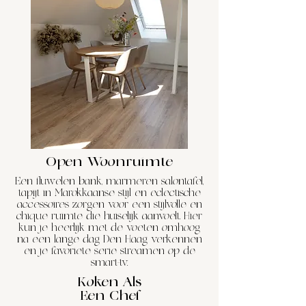
Open Woonruimte
Een fluwelen bank, marmeren salontafel,
tapijt in Marokkaanse stijl en eclectische
accessoires zorgen voor een stijlvolle en
chique ruimte die huiselijk aanvoelt. Hier
kun je heerlijk met de voeten omhoog
na een lange dag Den Haag verkennen
en je favoriete serie streamen op de
smart-tv.
Koken Als
Een Chef