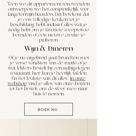
Toen we dit appartement renoveerden,
ontwierpen we het oorspronkelijk voor
langetermijn-huurders. Dat betekent dat
je een volledige keuken tot je
beschikking, hebt, inclusief alles wat je
nodig hebt om je favoriete recepten te
bereiden of een nieuwe creatie te
proberen.
Wijn & Dineren
Of je nu uitgebreid gaat brunchen met
je verse vondsten van de markt of je
wat lekkers bestelt bij een nabijgelegen
restaurant, hier kun je heerlijk tafelen.
En het leukste van dit alles?
In onze
webshop
vind je alles, van onze borden
tot het bestek, om de sfeer mee naar
huis te nemen.
BOEK NU