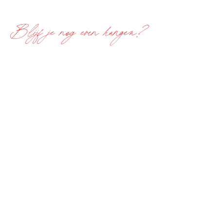
geweldig stuk is om toe te voegen aan
je tafel of plank.
Blijf je nog even hangen?
Meld me aan