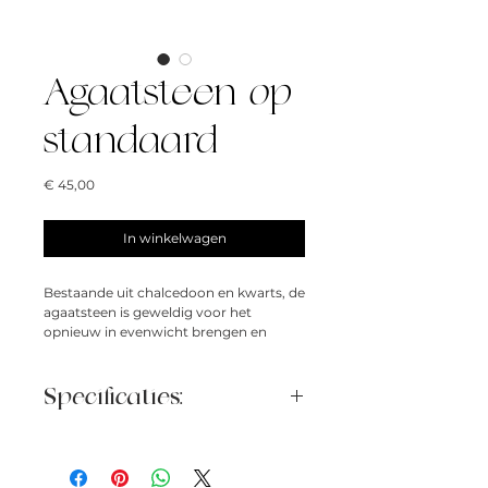
Agaatsteen op
standaard
Prijs
€ 45,00
In winkelwagen
Bestaande uit chalcedoon en kwarts, de
agaatsteen is geweldig voor het
opnieuw in evenwicht brengen en
harmoniseren van lichaam, geest en
ziel. Deze agaatsteen met zwarte en
bruine kleur is zowel een mooie als
Specificaties:
balancerende steen om in huis te
houden. We houden van de verheven
Hoogte: 21cm
look die deze agaatsteen heeft dankzij
Breedte: 9 cm
de zwarte standaard, waardoor het een
Diepte: 7,5 cm