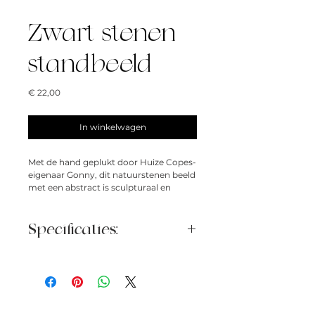
Zwart stenen
standbeeld
Prijs
€ 22,00
In winkelwagen
Met de hand geplukt door Huize Copes-
eigenaar Gonny, dit natuurstenen beeld
met een abstract is sculpturaal en
organisch. We houden van het uiterlijk
van deze verscholen op een
boekenplank, of prominent
Specificaties:
weergegeven op de schoorsteen. Maar
waar je het ook neerzet, dit stenen
Hoogte: 23cm
beeld staat prachtig in je huis.
Breedte: 9cm
Diepte: 9cm